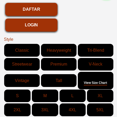
DAFTAR
LOGIN
Style
Classic
Heavyweight
Tri-Blend
Streetwear
Premium
V-Neck
Size
Vintage
Tall
View Size Chart
S
M
L
XL
2XL
3XL
4XL
5XL