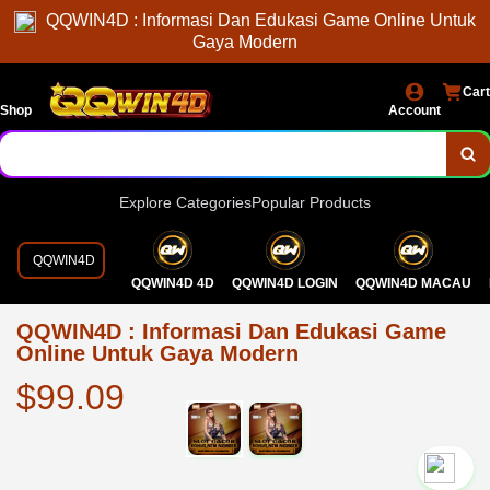
QQWIN4D : Informasi Dan Edukasi Game Online Untuk
Gaya Modern
Cart
Shop
Account
Explore Categories
Popular Products
QQWIN4D
QQWIN4D 4D
QQWIN4D LOGIN
QQWIN4D MACAU
QQWIN4D : Informasi Dan Edukasi Game
Online Untuk Gaya Modern
$99.09
`2