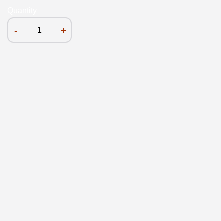
Quantity
-
+