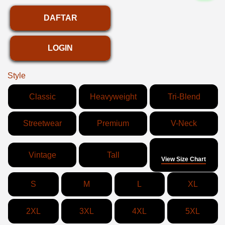
DAFTAR
LOGIN
Style
Classic
Heavyweight
Tri-Blend
Streetwear
Premium
V-Neck
Size
Vintage
Tall
View Size Chart
S
M
L
XL
2XL
3XL
4XL
5XL