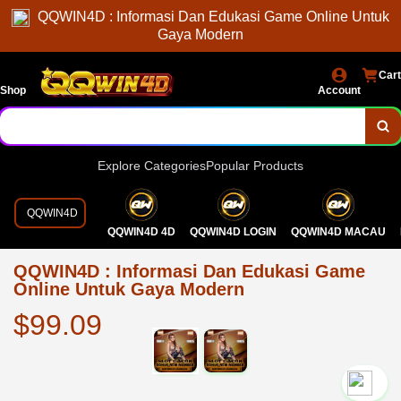
QQWIN4D : Informasi Dan Edukasi Game Online Untuk
Gaya Modern
Cart
Shop
Account
Explore Categories
Popular Products
QQWIN4D
QQWIN4D 4D
QQWIN4D LOGIN
QQWIN4D MACAU
QQWIN4D : Informasi Dan Edukasi Game
Online Untuk Gaya Modern
$99.09
`2